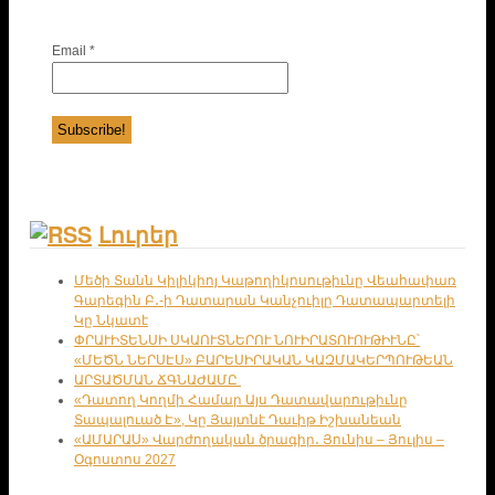
Email
*
Լուրեր
Մեծի Տանն Կիլիկիոյ Կաթողիկոսութիւնը Վեահափառ
Գարեգին Բ․-ի Դատարան Կանչուիլը Դատապարտելի
Կը Նկատէ
ՓՐԱՒԻՏԵՆՍԻ ՍԿԱՈՒՏՆԵՐՈՒ ՆՈՒԻՐԱՏՈՒՈՒԹԻՒՆԸ՝
«ՄԵԾՆ ՆԵՐՍԷՍ» ԲԱՐԵՍԻՐԱԿԱՆ ԿԱԶՄԱԿԵՐՊՈՒԹԵԱՆ
ԱՐՏԱԾՄԱՆ ՃԳՆԱԺԱՄԸ
«Դատող Կողմի Համար Այս Դատավարութիւնը
Տապալուած Է», Կը Յայտնէ Դաւիթ Իշխանեան
«ԱՄԱՐԱՍ» Վարժողական ծրագիր․ Յունիս – Յուլիս –
Օգոստոս 2027