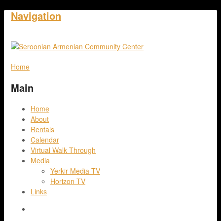
Navigation
Home
Main
Home
About
Rentals
Calendar
Virtual Walk Through
Media
Yerkir Media TV
Horizon TV
Links