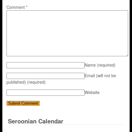
Comment
*
Name
(required)
Email (will not be
published)
(required)
Website
Seroonian Calendar