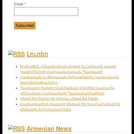
Email
*
Լուրեր
էջմիածին․-Միասնական Աղօթք Եւ Ամենայն Հայոց
Կաթողիկոսի Հայրապետական Պատգամը
Հայկական եւ Թրքական Սփիւռքներու Կառուցային
Տարբերութիւնները
Դատաւոր Յակոբ Մանուկեան Մերժեց Կատարել
Վեհափառ Հայրապետի Դատավարութիւնը
«Read the Room»-էն Մինչեւ «Read the Field»
Համազգայինի Հաւաքը Անգամ Մը Եւս Համախմբեց
Մեծաթիւ Երիտասարդներ
Armenian News