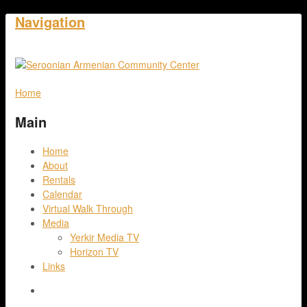
Navigation
Home
Main
Home
About
Rentals
Calendar
Virtual Walk Through
Media
Yerkir Media TV
Horizon TV
Links