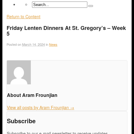
Return to Content
Friday Lenten Dinners At St. Gregory’s – Week
5
Posted on
March 14, 2024
in
News
About Aram Frounjian
View all posts by Aram Frounjian
→
Subscribe
Subscribe to our e-mail newsletter to receive updates.