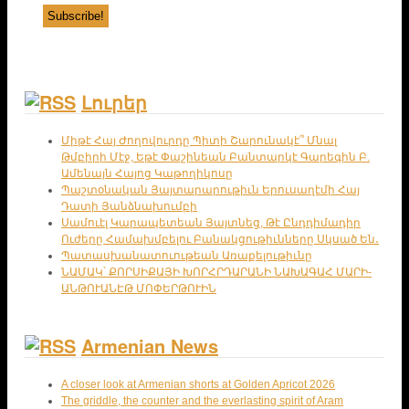
Լուրեր
Միթէ Հայ Ժողովուրդը Պիտի Շարունակէ՞ Մնալ
Թմբիրի Մէջ, Եթէ Փաշինեան Բանտարկէ Գարեգին Բ.
Ամենայն Հայոց Կաթողիկոսը
Պաշտօնական Յայտարարութիւն Երուսաղէմի Հայ
Դատի Յանձնախումբի
Սամուէլ Կարապետեան Յայտնեց, Թէ Ընդդիմադիր
Ուժերը Համախմբելու Բանակցութիւնները Սկսած Են․
Պատասխանատուութեան Առաքելութիւնը
ՆԱՄԱԿ՝ ՔՈՐՍԻՔԱՅԻ ԽՈՐՀՐԴԱՐԱՆԻ ՆԱԽԱԳԱՀ ՄԱՐԻ-
ԱՆԹՈՒԱՆԷԹ ՄՈՓԵՐԹՈՒԻՆ
Armenian News
A closer look at Armenian shorts at Golden Apricot 2026
The griddle, the counter and the everlasting spirit of Aram