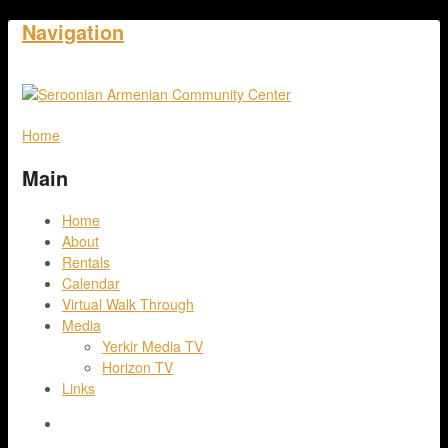
Navigation
Home
Main
Home
About
Rentals
Calendar
Virtual Walk Through
Media
Yerkir Media TV
Horizon TV
Links