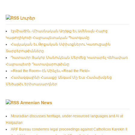
Լուրեր
էջմիածին․-Միասնական Աղօթք Եւ Ամենայն Հայոց
Կաթողիկոսի Հայրապետական Պատգամը
Հայկական եւ Թրքական Սփիւռքներու Կառուցային
Տարբերութիւնները
Դատաւոր Յակոբ Մանուկեան Մերժեց Կատարել Վեհափառ
Հայրապետի Դատավարութիւնը
«Read the Room»-էն Մինչեւ «Read the Field»
Համազգայինի Հաւաքը Անգամ Մը Եւս Համախմբեց
Մեծաթիւ Երիտասարդներ
Armenian News
Mouradian discusses heritage, under-resourced languages and AI at
Haigazian
ARF Bureau condemns legal proceedings against Catholicos Karekin II