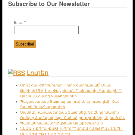
Subscribe to Our Newsletter
Email
*
Լուրեր
Միթէ Հայ Ժողովուրդը Պիտի Շարունակէ՞ Մնալ
Թմբիրի Մէջ, Եթէ Փաշինեան Բանտարկէ Գարեգին Բ.
Ամենայն Հայոց Կաթողիկոսը
Պաշտօնական Յայտարարութիւն Երուսաղէմի Հայ
Դատի Յանձնախումբի
Սամուէլ Կարապետեան Յայտնեց, Թէ Ընդդիմադիր
Ուժերը Համախմբելու Բանակցութիւնները Սկսած Են․
Պատասխանատուութեան Առաքելութիւնը
ՆԱՄԱԿ՝ ՔՈՐՍԻՔԱՅԻ ԽՈՐՀՐԴԱՐԱՆԻ ՆԱԽԱԳԱՀ ՄԱՐԻ-
ԱՆԹՈՒԱՆԷԹ ՄՈՓԵՐԹՈՒԻՆ