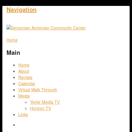
Navigation
Home
Main
Home
About
Rentals
Calendar
Virtual Walk Through
Media
Yerkir Media TV
Horizon TV
Links